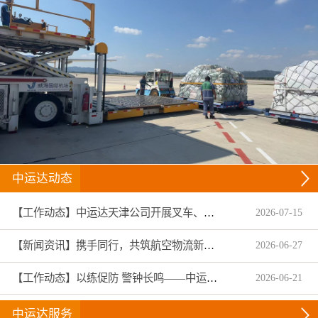
中运达动态
【工作动态】中运达天津公司开展叉车、拖头车技能趣味竞赛
2026
-
07
-
15
【新闻资讯】携手同行，共筑航空物流新生态——中运达集团圆满收官2026亚洲物流双年展
2026
-
06
-
27
【工作动态】以练促防 警钟长鸣——中运达温州航服扎实开展2026年安全生产月专项演练与全员警示教育
2026
-
06
-
21
中运达服务