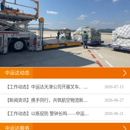
中运达动态
【工作动态】中运达天津公司开展叉车、拖头车技能趣味竞赛
2026
-
07
-
15
【新闻资讯】携手同行，共筑航空物流新生态——中运达集团圆满收官2026亚洲物流双年展
2026
-
06
-
27
【工作动态】以练促防 警钟长鸣——中运达温州航服扎实开展2026年安全生产月专项演练与全员警示教育
2026
-
06
-
21
中运达服务