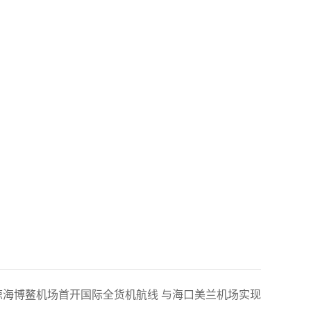
| 琼海博鳌机场首开国际全货机航线 与海口美兰机场实现