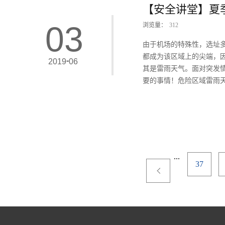
【安全讲堂】夏
坪工作人员，保障货物及
航空运输关，将安全隐患
03
浏览量：
312
物安全出港。
由于机场的特殊性，选址
都成为该区域上的尖端，
-
2019
06
其是雷雨天气。面对突发
要的事情！危险区域雷雨天
位、设备区等空旷的地方
键。一般可分为飞机避雷、
进入廊桥、车内、机舱内进
备，如须使用，尽量在廊桥
...
37
电突然来袭时，应及时将雨
安全区域1.灯杆避雷相对
避。相对安全区：以灯杆中心
3 米为半径的红色圆环内。2