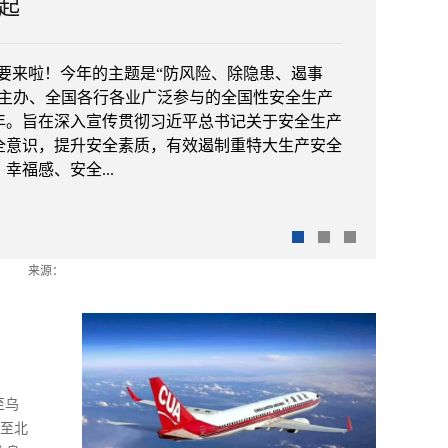
起
产月”要来啦！今年的主题是“防风险、除隐患、遏事
室主办、全国各行各业广泛参与的全国性安全生产
年。旨在深入宣传贯彻习近平总书记关于安全生产
全意识，提升安全素质，有效遏制重特大生产安全
福感、安全...
挂嘴边，在工作生产中，虽然我们戒备森严，重重
，还是防不住一部分人缺乏安全意识，导致不安全
来源：
到“人”这一关键因素。没有从思想深处真正绷紧
泰山，没有时时刻刻警醒自己，在思维定势下犯了
没什么问题”诸如此类的侥幸心理，而安全问题早已
开始虎视眈眈，为潜在...
至乌
齐至北