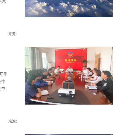
信息
来源：
旺季
及中
庄书
决
来源：
，减
关机