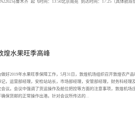
202乌鲁木齐 起飞时间：13:50北京南苑 到达时间：17:25（具体航班
敦煌水果旺季高峰
做好2019年水果旺季保障工作，5月31日，敦煌机场组织召开敦煌农产品
书记，运营部经理，安检站站长，市场部经理，安管部经理，财务科经理
次会议。会议中强调了货运操作及舱位把控等方面的注意事项，敦煌机场
确保货邮的正常操作出港。针对会议所传达的...
也明确了在敦煌旺季时全力配合机场把控好航班舱量和保障好水果旺季的
保障过程中首先提供合理舱位，优先提供水果运输的舱位，避免挤压碰撞
度，货物提前订舱，提前过货，提前进行货物预配事宜；最后合理安排相