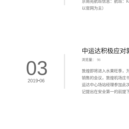
京南苑航班信息：航班：KN2
以官网为主）
中运达积极应对
03
浏览量：
96
敦煌即将进入水果旺季，为
销售的会议，敦煌机场庄
-
2019
06
运达中心场站经理参加此
记提出在安全第一的前提下
指示，中运达甘肃货运部
心。中运达甘肃货运部在
少损耗；其次加快保障速