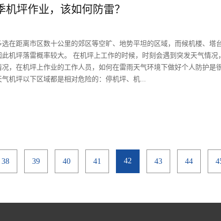
季机坪作业，该如何防雷？
时装机。中运达甘肃货运部多措并举积极迎接水果旺季的到来，严把货物
排除在第一线，同时将加强对货物的严格检查，确保符合要求，保障每一
多选在距离市区数十公里的郊区等空旷、地势平坦的区域，而候机楼、塔
因此机坪落雷概率较大。 在机坪上工作的时候，时刻会遇到突发天气情况
情况，在机坪上作业的工作人员，如何在雷雨天气环境下做好个人防护是
气机坪以下区域都是相对危险的：停机坪、机...
；没有防雷设施的小型建筑物等。如何选择正确的避雷方式和地点就成了
建筑物避雷、廊桥车辆避雷等。避雷小技巧 1. 机坪工作如遇强雷电，请
行躲避。 2.机坪工作如遇强雷电，尽可能不要使用对讲机、手机等通讯
内、车内、机舱内使用。3. 机坪工作如遇强雷电，工作人员不能打伞，
42
38
39
40
41
43
44
4
伞收起。4.机坪工作如遇强雷电，最好穿胶鞋，可以起到绝缘的作用。
安全区域：半径3米所组成的同心圆环区域，雷闪时附近人员可以在此短暂
 3-25 米为半径绿色圆环，绿色箭头指示范围内。危险区：以灯杆中心 0
.飞机避雷相对安全区域：雷雨天气飞机机身 3 米外至 16 米内区域为避..