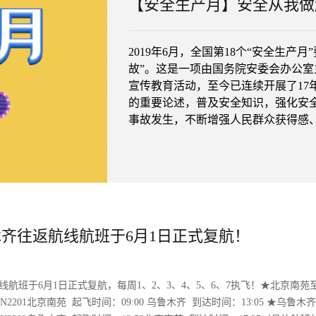
【安全生产月】安全从我做
2019年6月，全国第18个“安全生
故”。这是一项由国务院安委会办公
宣传教育活动，至今已连续开展了17
的重要论述，普及安全知识，强化安
事故发生，不断增强人民群众获得感、幸
感。安全无小事。关于安全，我们常
设防，严加监管，但却依然不堪一击
事件仍时有发生，究其根本，还是回归
安全这根弦，没有真把安全看的重如
木齐往返航线航班于6月1日正式复航！
经验主义，始终存有“应该不会”、“
从人的思想意识出现松懈的那一刻起就
线航班于6月1日正式复航，每周1、2、3、4、5、6、7执飞！★北京南苑
201北京南苑 起飞时间：09:00 乌鲁木齐 到达时间：13:05 ★乌鲁木