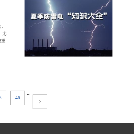
安全
批货
台，
，尤
很重
关
尽快
设
当雷
...
5
46
相对
躲
-
.