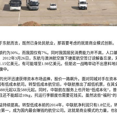
东航而言，既然已身处民航业，那首要考虑的就是商业模式创新。
为30%，而我国仅有7%。同时我国居民消费能力并不高，人口
012年3月26日，东航与澳洲航空旗下捷星航空签订谅解备忘录，双方
共出资1.15亿美元，有可能增至1.98亿美元。但是这一战略举动不出
腹中。
的光环迅速获得资本市场追捧，股价一路飙升。面对同城对手在资本
国有低成本航司。转型低成本航空后，中联航推出了超低机票，在其全新
起、388元起以及588元起。同时，中联航在服务上也开始“低成本化
还不能超过10kg，托运行李额度也需要花钱买。虽然这些“福利”
高。转型低成本前的2014年，中联航净利润只有1.8亿元，转型
）排名行业第一，成为国内最会赚钱的航空公司。这就是商业模式的力量，