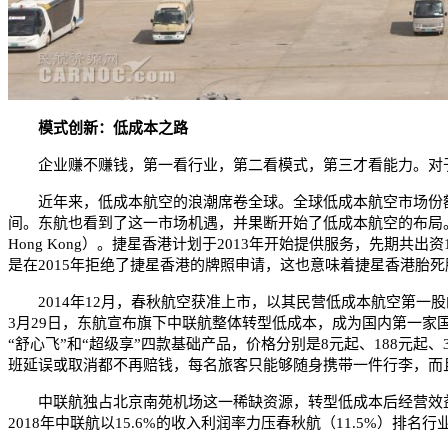
模式创新：低成本之路
企业赚不赚钱，第一看行业，第二看模式，第三才看能力。对于
近年来，低成本航空的浪潮席卷全球。全球低成本航空市场份额约
间。东航也看到了这一市场机遇，并果断开始了低成本航空的布局。2
Hong Kong）。捷星香港计划于2013年开始提供服务，先期
是在2015年拒绝了捷星香港的牌照申请，这也意味着捷星香港胎死
2014年12月，春秋航空获准上市，以其民营低成本航空第一股
3月29日，东航宣布旗下中联航整体转型低成本，成为国内第一家
“舒心飞”和“超级享”四款基础产品，价格分别是8元起、188元
班延误或取消都不再赔钱，每名旅客只能够随身携带一件行李，而且
中联航独占北京南苑机场这一稀缺资源，转型低成本后经营效益持续提
2018年中联航以15.6%的收入利润率力压春秋航（11.5%