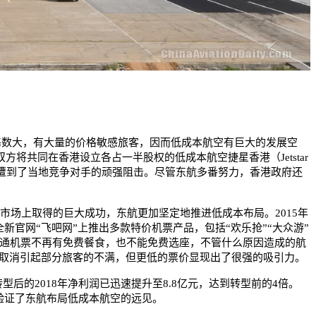
基数大，有大量的价格敏感旅客，因而低成本航空有巨大的发展空
将共同在香港设立各占一半股权的低成本航空捷星香港（Jetstar
意料地遭到了当地竞争对手的顽强阻击。尽管东航多番努力，香港政府还
市场上取得的巨大成功，东航更加坚定地推进低成本布局。2015年
官网“飞吧网”上推出多款特价机票产品，包括“欢乐抢”“大众游”
”，普通机票不再有免费餐食，也不能免费选座，不管什么原因造成的航
的取消引起部分旅客的不满，但更低的票价显现出了很强的吸引力。
后的2018年净利润已迅速提升至8.8亿元，达到转型前的4倍。
也验证了东航布局低成本航空的远见。