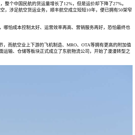
里，整个中国民航的货运量增长了12%，但是运价却下降了27%。
航空，涉足航空货运业务，顺丰航空成立短短10年，便已拥有50架窄
，哪怕成本控制太好、运营效率再高、营销服务再好，恐怕最终也
，而航空业上下游的飞机制造、MRO、OTA等拥有更高的附加值
面运输、仓储等板块正式成立了东航物流公司，开始了漫漫转型之