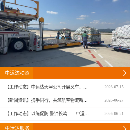
中运达动态
【工作动态】中运达天津公司开展叉车、拖头车技能趣味竞赛
2026
-
07
-
15
【新闻资讯】携手同行，共筑航空物流新生态——中运达集团圆满收官2026亚洲物流双年展
2026
-
06
-
27
【工作动态】以练促防 警钟长鸣——中运达温州航服扎实开展2026年安全生产月专项演练与全员警示教育
2026
-
06
-
21
中运达服务