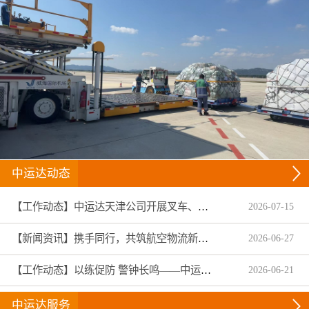
中运达动态
【工作动态】中运达天津公司开展叉车、拖头车技能趣味竞赛
2026
-
07
-
15
【新闻资讯】携手同行，共筑航空物流新生态——中运达集团圆满收官2026亚洲物流双年展
2026
-
06
-
27
【工作动态】以练促防 警钟长鸣——中运达温州航服扎实开展2026年安全生产月专项演练与全员警示教育
2026
-
06
-
21
中运达服务