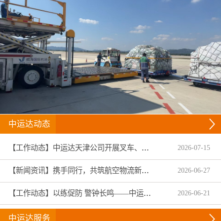
中运达动态
【工作动态】中运达天津公司开展叉车、拖头车技能趣味竞赛
2026
-
07
-
15
【新闻资讯】携手同行，共筑航空物流新生态——中运达集团圆满收官2026亚洲物流双年展
2026
-
06
-
27
【工作动态】以练促防 警钟长鸣——中运达温州航服扎实开展2026年安全生产月专项演练与全员警示教育
2026
-
06
-
21
中运达服务