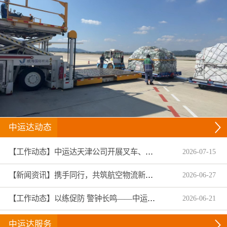
中运达动态
【工作动态】中运达天津公司开展叉车、拖头车技能趣味竞赛
2026
-
07
-
15
【新闻资讯】携手同行，共筑航空物流新生态——中运达集团圆满收官2026亚洲物流双年展
2026
-
06
-
27
【工作动态】以练促防 警钟长鸣——中运达温州航服扎实开展2026年安全生产月专项演练与全员警示教育
2026
-
06
-
21
中运达服务