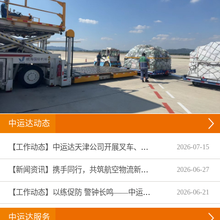
中运达动态
【工作动态】中运达天津公司开展叉车、拖头车技能趣味竞赛
2026
-
07
-
15
【新闻资讯】携手同行，共筑航空物流新生态——中运达集团圆满收官2026亚洲物流双年展
2026
-
06
-
27
【工作动态】以练促防 警钟长鸣——中运达温州航服扎实开展2026年安全生产月专项演练与全员警示教育
2026
-
06
-
21
中运达服务