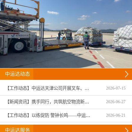
中运达动态
【工作动态】中运达天津公司开展叉车、拖头车技能趣味竞赛
2026
-
07
-
15
【新闻资讯】携手同行，共筑航空物流新生态——中运达集团圆满收官2026亚洲物流双年展
2026
-
06
-
27
【工作动态】以练促防 警钟长鸣——中运达温州航服扎实开展2026年安全生产月专项演练与全员警示教育
2026
-
06
-
21
中运达服务